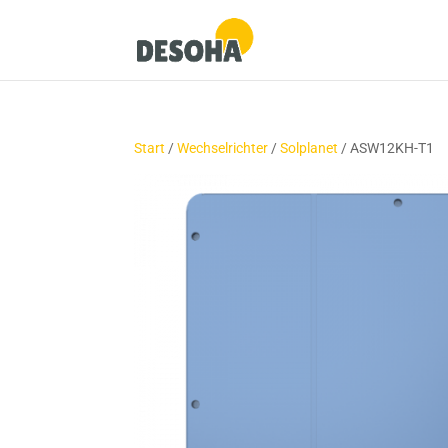
Start
/
Wechselrichter
/
Solplanet
/ ASW12KH-T1