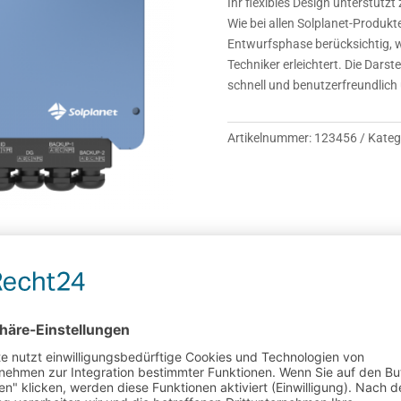
Ihr flexibles Design unterstütz
Wie bei allen Solplanet-Produkte
Entwurfsphase berücksichtig, w
Techniker erleichtert. Die Darst
schnell und benutzerfreundlich
Artikelnummer:
123456
Kateg
ionen
-Wechselrichtern – eine zuverlässige Lösung für Installationen zu Haus
planet verfügen über Dual EPS, was eine hierarchische Verwaltung von e
rittweisen Einsatz von Batterien. Wie bei allen Solplanet-Produkten wird d