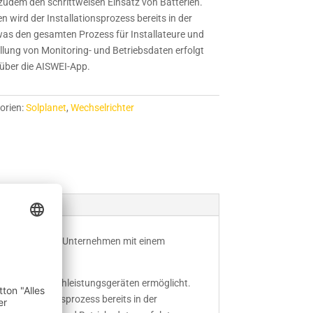
t zudem den schrittweisen Einsatz von Batterien.
n wird der Installationsprozess bereits in der
as den gesamten Prozess für Installateure und
ellung von Monitoring- und Betriebsdaten erfolgt
 über die AISWEI-App.
orien:
Solplanet
,
Wechselrichter
e und in kleinen Unternehmen mit einem
lektrischen Hochleistungsgeräten ermöglicht.
er Installationsprozess bereits in der