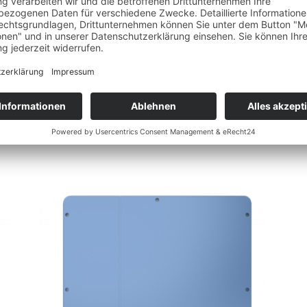
 Prozess für Installateure und Techniker erleichtert. Die Darstellung v
EI-App.