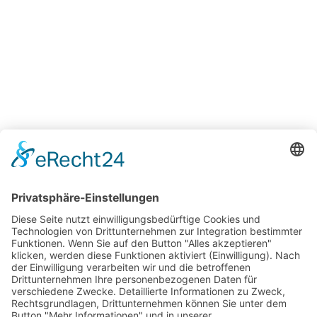
ASW12KH-T1 (Kopie) (Kopie)
€
0.00
Suchen
Neueste Beiträge