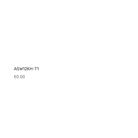
ASW12KH-T1
€
0.00